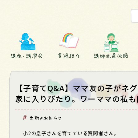
講座・講演会
書籍紹介
講師派遣依頼
【子育てQ&A】ママ友の子がネ
家に入りびたり。ワーママの私も
更新のお知らせ
小
2
の息子さんを育てている質問者さん。