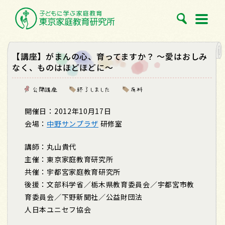
【講座】がまんの心、育ってますか？ ～愛はおしみ
なく、ものはほどほどに～
公開講座
終了しました
有料
開催日：2012年10月17日
会場：
中野サンプラザ
研修室
講師：丸山貴代
主催：東京家庭教育研究所
共催：宇都宮家庭教育研究所
後援：文部科学省／栃木県教育委員会／宇都宮市教
育委員会／下野新聞社／公益財団法
人日本ユニセフ協会