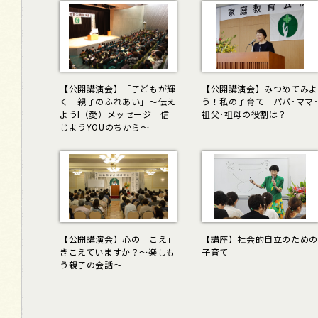
【公開講演会】「子どもが輝
【公開講演会】みつめてみよ
く 親子のふれあい」～伝え
う！私の子育て パパ･ママ
ようI（愛）メッセージ 信
祖父･祖母の役割は？
じようYOUのちから～
【公開講演会】心の「こえ」
【講座】社会的自立のための
きこえていますか？～楽しも
子育て
う親子の会話～