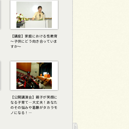
【講座】家庭における性教育
･
～子供にどう向き合っていま
すか～
【公開講演会】親子が笑顔に
なる子育て―大丈夫！あなた
のその悩みや葛藤がタカラモ
ノになる！―