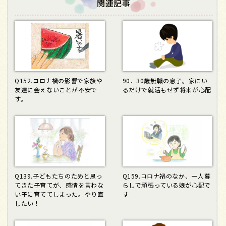
関連記事
Q152.コロナ禍の影響で家族や
90．30歳無職の息子。家にい
友達に会えないことが不安で
るだけで就活もせず将来が心配
す。
Q139.子どもたちのためと思っ
Q159.コロナ禍のなか、一人暮
てきた子育てが、感情を言わな
らしで頑張っている娘が心配で
い子に育ててしまった。やり直
す
したい！