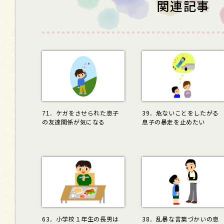
関連記事
71．ケガをさせられた息子
39．危ないことをしたがる
の友達関係が気になる
息子の暴走を止めたい
63．小学校１年生の長男は
38．乱暴な言葉づかいの息