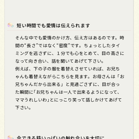
短い時間でも愛情は伝えられます
そんな中でも愛情のかけ方、伝え方はあるのです。時
間の“長さ”ではなく“密度”です。ちょっとしたタイ
ミングを逃さずに、１分でも心をとめて、目の高さに
なって向き合い、話を聞いてあげて下さい。
例えば、下の子の服を着替えさせていれば、お兄ち
ゃんも着替えながらこちらを見ます。お母さんは「お
兄ちゃんだから出来る」と見過ごさずに、目が合っ
た瞬間に｢お兄ちゃんは一人で出来るようになって、
ママうれしいわ｣とにっこり笑って話しかけてあげて
下さい。
今できる精いっぱいの触れ合いを大切に