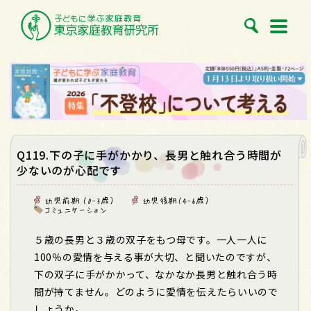
Q119.下の子に手がかかり、長男と触れ合う時間が
少ないのが心配です
幼児前期 （0-3歳）
幼児後期（4-6歳）
コミュニケーション
５歳の長男と３歳の双子をもつ母です。一人一人に
100％の愛情を与える事が大切、と聞いたのですが、
下の双子に手がかかって、なかなか長男と触れ合う時
間が持てません。どのように愛情を伝えたらいいので
しょうか。