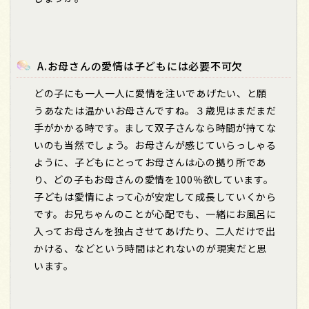
A.お母さんの愛情は子どもには必要不可欠
どの子にも一人一人に愛情を注いであげたい、と願
うあなたは温かいお母さんですね。３歳児はまだまだ
手がかかる時です。まして双子さんなら時間が持てな
いのも当然でしょう。お母さんが感じていらっしゃる
ように、子どもにとってお母さんは心の拠り所であ
り、どの子もお母さんの愛情を100％欲しています。
子どもは愛情によって心が安定して成長していくから
です。お兄ちゃんのことが心配でも、一緒にお風呂に
入ってお母さんを独占させてあげたり、二人だけで出
かける、などという時間はとれないのが現実だと思
います。