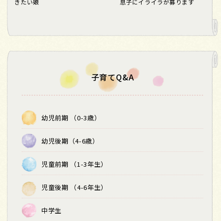
きたい娘
息子にイライラが募ります
子育てQ&A
幼児前期 （0-3歳）
幼児後期（4-6歳）
児童前期 （1-3年生）
児童後期 （4-6年生）
中学生