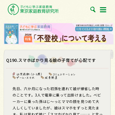
Q190.スマホばかり見る娘の子育てが心配です
幼児前期 （0-3歳）
コミュニケーション
ゲーム・スマホ
成長発達
先日、六か月になった初孫を連れて娘が帰省した時
のことです。
3
人で電車に乗って出掛けました。ベビ
ーカーに乗った孫はじ～っとママの顔を見つめて大
人しくしていましたが、娘はスマホをずっと見たま
ま。私は思わず娘に「スマホばかり見て……」と言っ