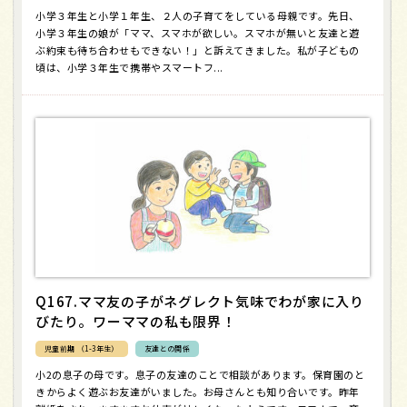
小学３年生と小学１年生、２人の子育てをしている母親です。先日、
小学３年生の娘が「ママ、スマホが欲しい。スマホが無いと友達と遊
ぶ約束も待ち合わせもできない！」と訴えてきました。私が子どもの
頃は、小学３年生で携帯やスマートフ...
Q167.ママ友の子がネグレクト気味でわが家に入り
びたり。ワーママの私も限界！
児童前期 （1-3年生）
友達との関係
小2の息子の母です。息子の友達のことで相談があります。保育園のと
きからよく遊ぶお友達がいました。お母さんとも知り合いです。昨年