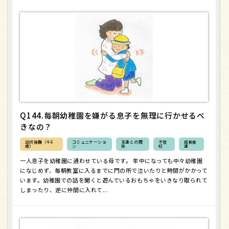
Q144.毎朝幼稚園を嫌がる息子を無理に行かせるべ
きなの？
幼児後期（4-6
コミュニケーショ
友達との関
不登
成長発
歳）
ン
係
校
達
一人息子を幼稚園に通わせている母です。 年中になっても中々幼稚園
になじめず、毎朝教室に入るまでに門の所で泣いたりと時間がかかって
います。幼稚園での話を聞くと遊んでいるおもちゃをいきなり取られて
しまったり、逆に仲間に入れて...