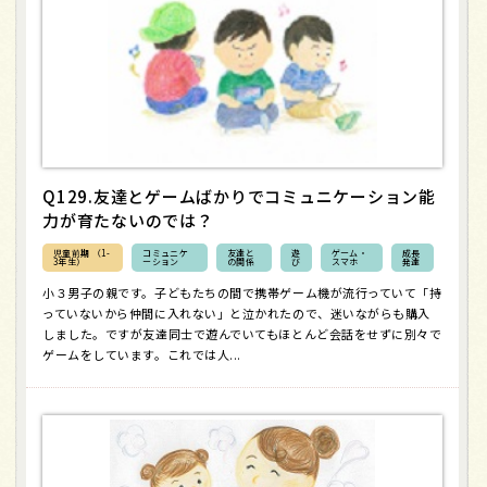
Q129.友達とゲームばかりでコミュニケーション能
力が育たないのでは？
児童前期 （1-
コミュニケ
友達と
遊
ゲーム・
成長
3年生）
ーション
の関係
び
スマホ
発達
小３男子の親です。子どもたちの間で携帯ゲーム機が流行っていて「持
っていないから仲間に入れない」と泣かれたので、迷いながらも購入
しました。ですが友達同士で遊んでいてもほとんど会話をせずに別々で
ゲームをしています。これでは人...