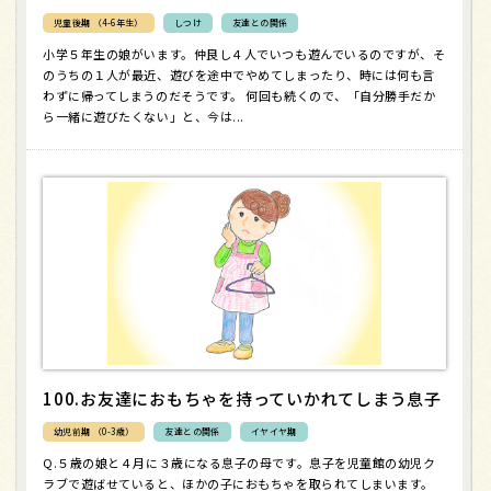
児童後期 （4-6年生）
しつけ
友達との関係
小学５年生の娘がいます。仲良し４人でいつも遊んでいるのですが、そ
のうちの１人が最近、遊びを途中でやめてしまったり、時には何も言
わずに帰ってしまうのだそうです。 何回も続くので、「自分勝手だか
ら一緒に遊びたくない」と、今は...
100.お友達におもちゃを持っていかれてしまう息子
幼児前期 （0-3歳）
友達との関係
イヤイヤ期
Q.５歳の娘と４月に３歳になる息子の母です。息子を児童館の幼児ク
ラブで遊ばせていると、ほかの子におもちゃを取られてしまいます。